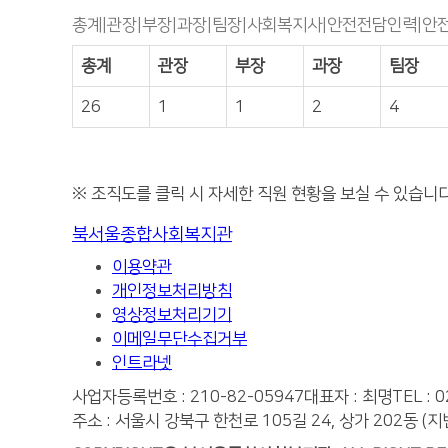
총계|관장|부장|과장|팀장|사회복지사|안전전담인력|안
총계
관장
부장
과장
팀장
26
1
1
2
4
※ 조직도를 클릭 시 자세한 직원 현황을 보실 수 있습니
북서울종합사회복지관
이용약관
개인정보처리방침
영상정보처리기기
이메일무단수집거부
인트라넷
사업자등록번호 : 210-82-05947
대표자 : 최명
TEL : 
주소 : 서울시 강북구 한천로 105길 24, 상가 202동 (지