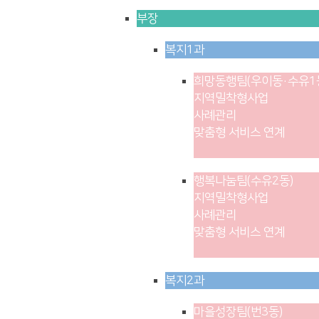
부장
복지1과
희망동행팀(우이동·수유1
지역밀착형사업
사례관리
맞춤형 서비스 연계
행복나눔팀(수유2동)
지역밀착형사업
사례관리
맞춤형 서비스 연계
복지2과
마을성장팀(번3동)