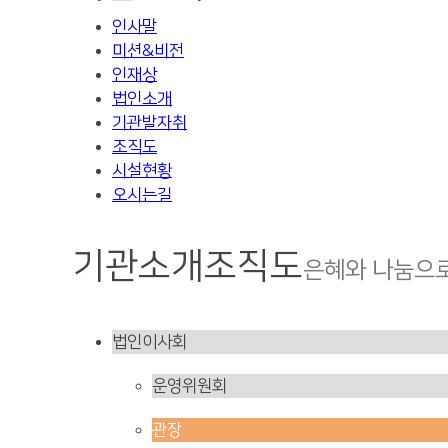
인사말
미션&비전
인재상
법인소개
기관발자취
조직도
시설현황
오시는길
기관소개
조직도
은혜와 나눔으
법인이사회
운영위원회
관장