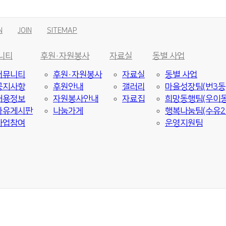
N
JOIN
SITEMAP
니티
후원·자원봉사
자료실
동별 사업
커뮤니티
후원·자원봉사
자료실
동별 사업
공지사항
후원안내
갤러리
마을성장팀(번3동
채용정보
자원봉사안내
자료집
희망동행팀(우이동
자유게시판
나눔가게
행복나눔팀(수유2
사업참여
운영지원팀