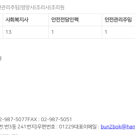
전관리주임|영양사|조리사|조리원
사회복지사
안전전담인력
안전관리주임
13
1
1
다
02-987-5077
FAX : 02-987-5051
번:번3동 241번지)
우편번호 : 01229
대표이메일 :
bun2bok@hanm