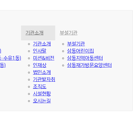
기관소개
부설기관
기관소개
부설기관
)
인사말
삼동어린이집
·수유1동)
미션&비전
삼동지역아동센터
동)
인재상
삼동재가방문요양센터
법인소개
기관발자취
조직도
시설현황
오시는길