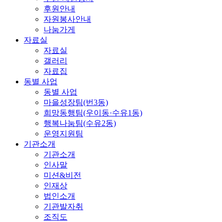
후원안내
자원봉사안내
나눔가게
자료실
자료실
갤러리
자료집
동별 사업
동별 사업
마을성장팀(번3동)
희망동행팀(우이동·수유1동)
행복나눔팀(수유2동)
운영지원팀
기관소개
기관소개
인사말
미션&비전
인재상
법인소개
기관발자취
조직도