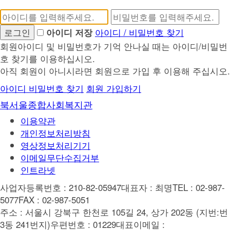
회
비
원
밀
아이디 / 비밀번호 찾기
아이디 저장
아
번
회원아이디 및 비밀번호가 기억 안나실 때는 아이디/비밀번
이
호
호 찾기를 이용하십시오.
디
필
아직 회원이 아니시라면 회원으로 가입 후 이용해 주십시오.
필
수
아이디 비밀번호 찾기
회원 가입하기
수
북서울종합사회복지관
이용약관
개인정보처리방침
영상정보처리기기
이메일무단수집거부
인트라넷
사업자등록번호 : 210-82-05947
대표자 : 최명
TEL : 02-987-
5077
FAX : 02-987-5051
주소 : 서울시 강북구 한천로 105길 24, 상가 202동 (지번:번
3동 241번지)
우편번호 : 01229
대표이메일 :