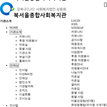
LOGIN
기관소개
JOIN
HOME
SITEMAP
커뮤니티
기관소개
커뮤니티
커뮤니티
공지사항
후원·자원봉사
채용정보
자료실
자유게시판
동별 사업
사업참여
기관소개
후원·자원봉사
부설기관
후원·자원봉사
홈페이지
후원안내
인재상
자원봉사안내
인사말
나눔가게
미션&비전
자료실
인재상
자료실
법인소개
갤러리
기관발자취
자료집
조직도
동별 사업
시설현황
동별 사업
오시는길
마을성장팀(번3동)
희망동행팀(우이동·수유1동)
인사말