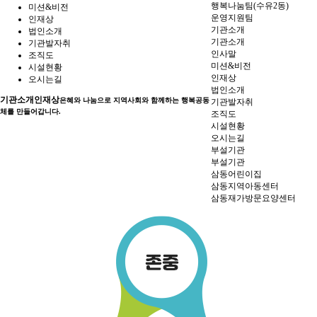
행복나눔팀(수유2동)
미션&비전
운영지원팀
인재상
기관소개
법인소개
기관소개
기관발자취
인사말
조직도
미션&비전
시설현황
인재상
오시는길
법인소개
기관소개
인재상
은혜와 나눔으로 지역사회와 함께하는 행복공동
기관발자취
체를 만들어갑니다.
조직도
시설현황
오시는길
부설기관
부설기관
삼동어린이집
삼동지역아동센터
삼동재가방문요양센터