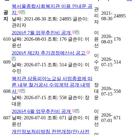
북서울종합사회복지관 이용 안내문 공
관
공
지
2021-
리
24895
08-30
지
날짜: 2021-08-30
조회: 24895
글쓴이:
자
관리자
2026년 7월 업무추진비 공개
이
2026-
610
날짜: 2026-08-03
조회: 176
글쓴이:
이
윤
176
08-03
윤선
선
2026년 제2차 추가경정예산서 공고
이
2026-
609
수
514
날짜: 2026-07-15
조회: 514
글쓴이:
이
07-15
민
수민
복지관 삼동피아노교실 사업종료에 따
른 내부 철거공사 수의계약 공개 내역
장
2026-
608
서
대
558
07-15
날짜: 2026-07-15
조회: 558
글쓴이:
장
운
대운
2026년 6월 업무추진비 공개
이
2026-
607
날짜: 2026-07-01
조회: 671
글쓴이:
이
윤
671
07-01
윤선
선
개인정보처리방침 전면개정(안) 사전
이