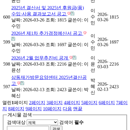
윤선
선
2025년 결산서 및 2025년 후원금(품)
이
수입·사용 결과보고서 공고
2026-
수
600
1815
03-26
날짜: 2026-03-26
조회: 1815
글쓴이:
이
민
수민
2026년 제1차 추가경정예산서 공고
이
2026-
599
수
1697
날짜: 2026-03-26
조회: 1697
글쓴이:
이
03-26
민
수민
2026년 2월 업무추진비 공개
이
2026-
598
날짜: 2026-03-03
조회: 2216
글쓴이:
이
윤
2216
03-03
윤선
선
삼동재가방문요양센터 2025년결산공
박
고
2026-
혜
597
2423
02-13
날짜: 2026-02-13
조회: 2423
글쓴이:
박
신
혜신
열린
1
페이지
2
페이지
3
페이지
4
페이지
5
페이지
6
페이지
7
페이
지
8
페이지
9
페이지
10
페이지
다음
맨끝
게시물 검색
검색대상
검색어
필수