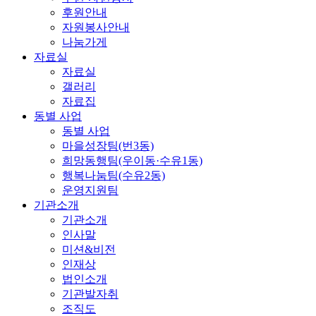
후원안내
자원봉사안내
나눔가게
자료실
자료실
갤러리
자료집
동별 사업
동별 사업
마을성장팀(번3동)
희망동행팀(우이동·수유1동)
행복나눔팀(수유2동)
운영지원팀
기관소개
기관소개
인사말
미션&비전
인재상
법인소개
기관발자취
조직도