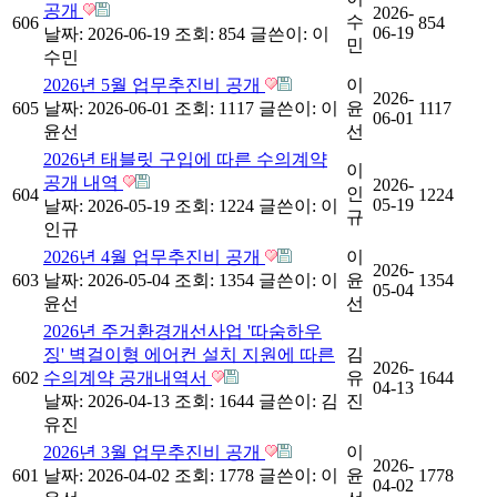
공개
2026-
수
606
854
06-19
날짜: 2026-06-19
조회: 854
글쓴이:
이
민
수민
2026년 5월 업무추진비 공개
이
2026-
605
날짜: 2026-06-01
조회: 1117
글쓴이:
이
윤
1117
06-01
윤선
선
2026년 태블릿 구입에 따른 수의계약
이
공개 내역
2026-
인
604
1224
05-19
날짜: 2026-05-19
조회: 1224
글쓴이:
이
규
인규
2026년 4월 업무추진비 공개
이
2026-
603
날짜: 2026-05-04
조회: 1354
글쓴이:
이
윤
1354
05-04
윤선
선
2026년 주거환경개선사업 '따숨하우
징' 벽걸이형 에어컨 설치 지원에 따른
김
2026-
602
수의계약 공개내역서
유
1644
04-13
날짜: 2026-04-13
조회: 1644
글쓴이:
김
진
유진
2026년 3월 업무추진비 공개
이
2026-
601
날짜: 2026-04-02
조회: 1778
글쓴이:
이
윤
1778
04-02