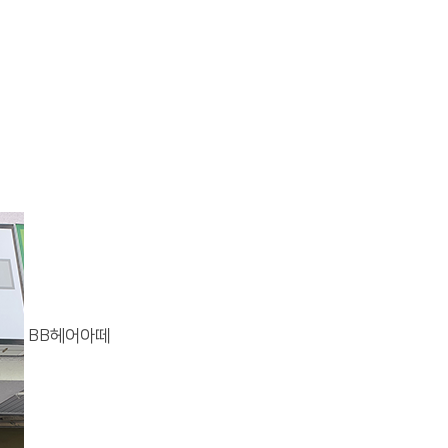
BB헤어아떼