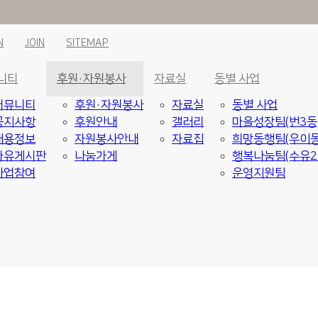
N
JOIN
SITEMAP
니티
후원·자원봉사
자료실
동별 사업
커뮤니티
후원·자원봉사
자료실
동별 사업
공지사항
후원안내
갤러리
마을성장팀(번3동
채용정보
자원봉사안내
자료집
희망동행팀(우이동
자유게시판
나눔가게
행복나눔팀(수유2
사업참여
운영지원팀