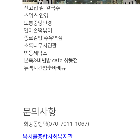
신고집 찜·칼국수
스위스 안경
도봉중앙안경
엄마손떡볶이
종로김밥 수유역점
초록나무사진관
번동세탁소
본죽&비빔밥 cafe 창동점
뉴멕시칸참숯바베큐
문의사항
희망동행팀(070-7011-1067)
북서울종합사회복지관