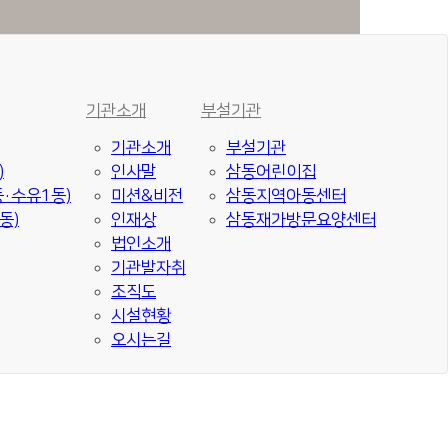
기관소개
부설기관
기관소개
부설기관
)
인사말
삼동어린이집
·수유1동)
미션&비전
삼동지역아동센터
동)
인재상
삼동재가방문요양센터
법인소개
기관발자취
조직도
시설현황
오시는길