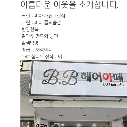
아름다운 이웃을 소개합니다.
크린토피아 가산그린점
크린토피아 꿈의숲점
한양한복
딸만셋 만두와 냉면
솔샘떡방
빵굽는 재석이네
192 참나무 장작구이