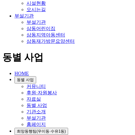
시설현황
오시는길
부설기관
부설기관
삼동어린이집
삼동지역아동센터
삼동재가방문요양센터
동별 사업
HOME
동별 사업
커뮤니티
후원·자원봉사
자료실
동별 사업
기관소개
부설기관
홈페이지
희망동행팀(우이동·수유1동)