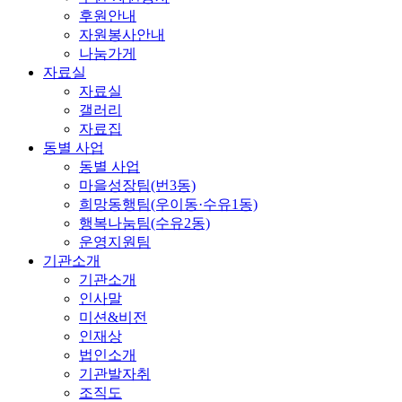
후원안내
자원봉사안내
나눔가게
자료실
자료실
갤러리
자료집
동별 사업
동별 사업
마을성장팀(번3동)
희망동행팀(우이동·수유1동)
행복나눔팀(수유2동)
운영지원팀
기관소개
기관소개
인사말
미션&비전
인재상
법인소개
기관발자취
조직도